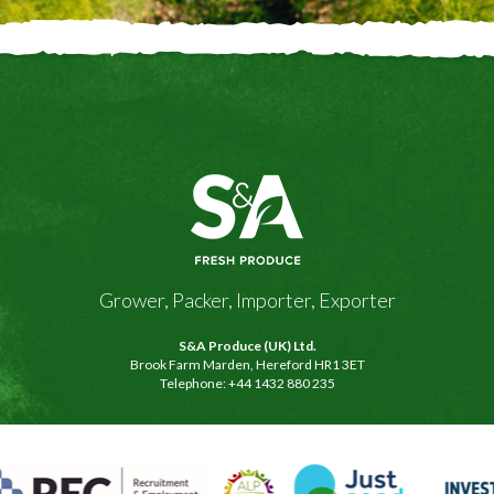
Grower, Packer, Importer, Exporter
S&A Produce (UK) Ltd.
Brook Farm Marden, Hereford HR1 3ET
Telephone: +44 1432 880 235