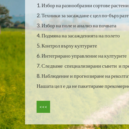
1. Избор на разнообразни сортове растени
2. Техники за засаждане с цел по-бърз раз
3. Избор на поле и анализ на почвата
4. Подмяна на засажденията на полето
5. Контрол върху културите
6. Интегрирано управление на културите
7. Следваме специализирани съвети и п
8. Наблюдение и прогнозиране на реколта
Нашата цел е да не пакетираме прекомерно
<<<