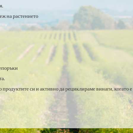
я.
теж на растението
репоръки
та.
 продуктите си и активно да рециклираме винаги, когато е