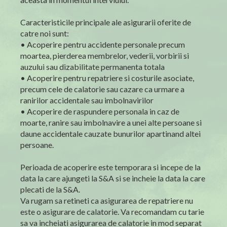
Caracteristicile principale ale asigurarii oferite de
catre noi sunt:
• Acoperire pentru accidente personale precum
moartea, pierderea membrelor, vederii, vorbirii si
auzului sau dizabilitate permanenta totala
• Acoperire pentru repatriere si costurile asociate,
precum cele de calatorie sau cazare ca urmare a
ranirilor accidentale sau imbolnavirilor
• Acoperire de raspundere personala in caz de
moarte, ranire sau imbolnavire a unei alte persoane si
daune accidentale cauzate bunurilor apartinand altei
persoane.
Perioada de acoperire este temporara si incepe de la
data la care ajungeti la S&A si se incheie la data la care
plecati de la S&A.
Va rugam sa retineti ca asigurarea de repatriere nu
este o asigurare de calatorie. Va recomandam cu tarie
sa va incheiati asigurarea de calatorie in mod separat