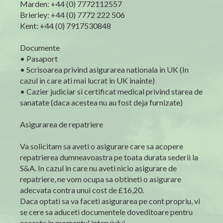
Marden: +44 (0) 7772112557
Brierley: +44 (0) 7772 222 506
Kent: +44 (0) 7917530848
Documente
• Pasaport
• Scrisoarea privind asigurarea nationala in UK (In
cazul in care ati mai lucrat in UK inainte)
• Cazier judiciar si certificat medical privind starea de
sanatate (daca acestea nu au fost deja furnizate)
Asigurarea de repatriere
Va solicitam sa aveti o asigurare care sa acopere
repatrierea dumneavoastra pe toata durata sederii la
S&A. In cazul in care nu aveti nicio asigurare de
repatriere, ne vom ocupa sa obtineti o asigurare
adecvata contra unui cost de £16,20.
Daca optati sa va faceti asigurarea pe cont propriu, vi
se cere sa aduceti documentele doveditoare pentru
aceasta in momentul interviului.