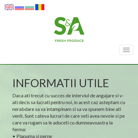
Togg
navig
INFORMATII UTILE
Daca ati trecut cu succes de interviul de angajare si v-
ati decis sa lucrati pentru noi, in acest caz asteptam cu
nerabdare sa va intampinam si sa va spunem bine ati
venit. Sunt cateva lucruri de care veti avea nevoie si pe
care va rugam sa le aduceti cu dumneavoastra la
ferma:
• Plapuma si perne