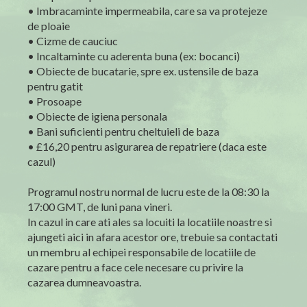
• Imbracaminte impermeabila, care sa va protejeze
de ploaie
• Cizme de cauciuc
• Incaltaminte cu aderenta buna (ex: bocanci)
• Obiecte de bucatarie, spre ex. ustensile de baza
pentru gatit
• Prosoape
• Obiecte de igiena personala
• Bani suficienti pentru cheltuieli de baza
• £16,20 pentru asigurarea de repatriere (daca este
cazul)
Programul nostru normal de lucru este de la 08:30 la
17:00 GMT, de luni pana vineri.
In cazul in care ati ales sa locuiti la locatiile noastre si
ajungeti aici in afara acestor ore, trebuie sa contactati
un membru al echipei responsabile de locatiile de
cazare pentru a face cele necesare cu privire la
cazarea dumneavoastra.